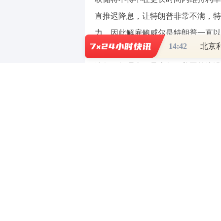
直推迟降息，让特朗普非常不满，特
力，因此解雇鲍威尔是特朗普一直以
14:42
事都是由美国总统提名，经过国会确
连任，但理事一旦上任，美国总统没
的成员投票通过。历史上从来没有一
也就是说特朗普很难直接罢免美联储
口，上周白宫管理和预算办公室主任
鲍威尔。这一争议还引发了鲍威尔即
被视为美联储下任主席的潜在人选之
他在电视节目中讲到，美联储已迷失
如果鲍威尔真的卸任，市场将面临
信用下降和美债收益率上升，也就是