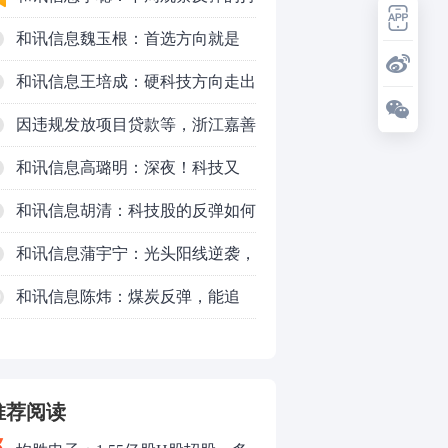
续时长、最终反弹高度
和讯信息魏玉根：首选方向就是
PCB
和讯信息王培成：硬科技方向走出
了一波力度较强的反弹
因违规发放项目贷款等，浙江嘉善
农村商业银行股份有限公司被罚款
和讯信息高璐明：深夜！科技又
230万元
跌！今天会跌吗？
和讯信息胡清：科技股的反弹如何
对待？
和讯信息蒲宇宁：光头阳线逆袭，
新主线已浮现？周五大盘怎么走？
和讯信息陈炜：煤炭反弹，能追
0
吗？八月主线看哪？
推荐阅读