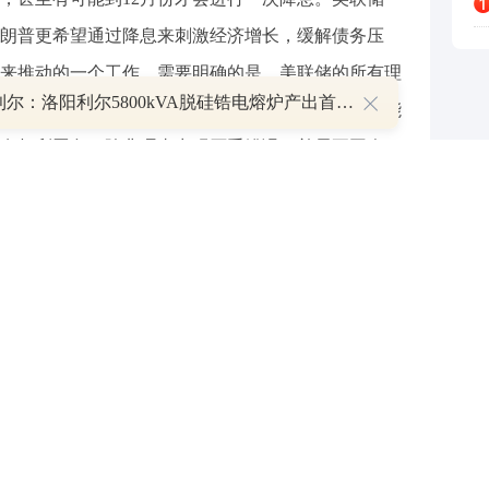
朗普更希望通过降息来刺激经济增长，缓解债务压
来推动的一个工作。需要明确的是，美联储的所有理
北京利尔：洛阳利尔5800kVA脱硅锆电熔炉产出首批成品
认后才能上任。每位理事的任期为14年，到任后不能
有权利罢免，除非理事出现严重错误，并需要国会2/3
名在任美联储理事被罢免，甚至没有启动罢免程序，
主席鲍威尔。但现在特朗普政府可能找到一个突破
沃特就美联储大楼奢华的25亿美元翻新工程严厉质询
将辞职的消息。目前来看，美国白宫经济顾问哈塞特
一，另一位潜在的主席候选人是美联储前理事沃什，
方向，需要“改朝换代”。
什么？这可能会引发市场对通胀的担忧，导致美元
美债价格下降，而美国股市可能会走高，也就是说降