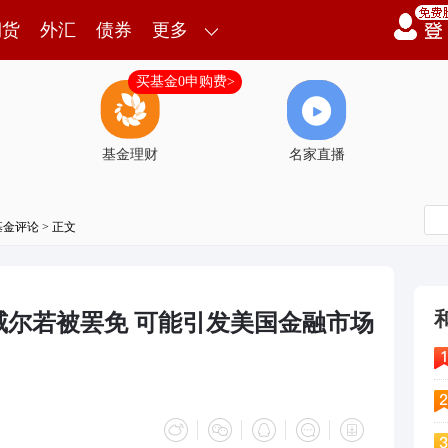
期货
外汇
债券
更多
买基金0申购费>
基金理财
名家直播
基金评论
> 正文
威尔若被罢免 可能引发美国金融市场