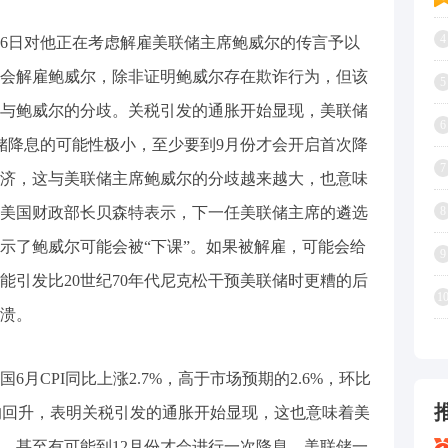
4
6日对他正在考虑解雇美联储主席鲍威尔的传言予以
会解雇鲍威尔，除非证明鲍威尔存在欺诈行为，但该
5
与鲍威尔的分歧。关税引发的通胀开始显现，美联储
6
储降息的可能性极小，至少要到9月份才会开启首次降
7
济，这与美联储主席鲍威尔的分歧越来越大，也意味
美国财政部长贝森特表示，下一任美联储主席的遴选
8
示了鲍威尔可能会被“下课”。如果被解雇，可能会给
9
能引发比20世纪70年代尼克松干预美联储时更糟的后
1
溃。
CPI同比上涨2.7%，高于市场预期的2.6%，环比
一定的回升，表明关税引发的通胀开始显现，这也意味着美
，甚至有可能到12月份才会进行一次降息。美联储一