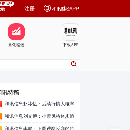
注册
量化精选
下载APP
和讯特稿
和讯信息赵冰忆：后续行情大概率
会以高频震荡作为主要运行形式
和讯信息刘文博：小票风格逐步追
上了大票上涨节奏
和讯信息李聪：下周观察反弹的持