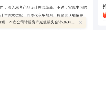
向，深入思考产品设计理念革新。不过，实践中面临
计与需求错配、同质化竞争加剧、投资者认知偏差
华智数媒：本次公司计提资产减值损失合计-3634.97万元
多维创新，比如合理利用人工智能、引入衍生工具、
理的资产配置模型，同时加强投资者教育，引导长期
与投资者获得感提升的双向奔赴。
展过程中出现了部分公司经营理念存在偏差、功能发
获得感不强等一系列问题。不少基金公司为追求业绩
高波动的赛道型基金一时为投资者贡献了高回报，但
损失让持有人体验不好。