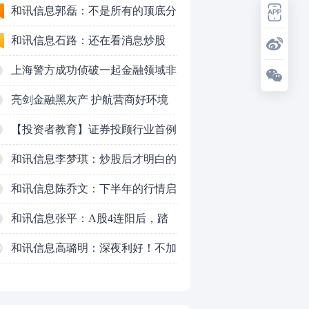
50VS银行，底部区间与顶部区间
和讯信息郭磊：不是所有的顶底分
型都是顶底！
和讯信息石路：还在看消息炒股
吗？
上海警方成功侦破一起金融领域非
法代理维权敲诈勒索案件
亮剑金融黑灰产 护航营商好环境
——上海普陀严打“代理维权”敲诈
【投资者教育】证券投顾行业首例
犯罪、筑牢金融法治屏障
以敲诈勒索罪定罪的非法代理维权
和讯信息李梦琪：炒股后才明白的
案二审宣判，主犯获刑五年
九个人生道理
和讯信息陈乔文：下半年的行情启
动了
和讯信息张平：A股4连阳后，踏
空怎么办？结构性回补！
和讯信息高璐明：深夜利好！不加
0
息了？周一还能涨吗？