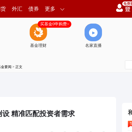
期货
外汇
债券
更多
买基金0申购费>
基金理财
名家直播
基金要闻
> 正文
设 精准匹配投资者需求