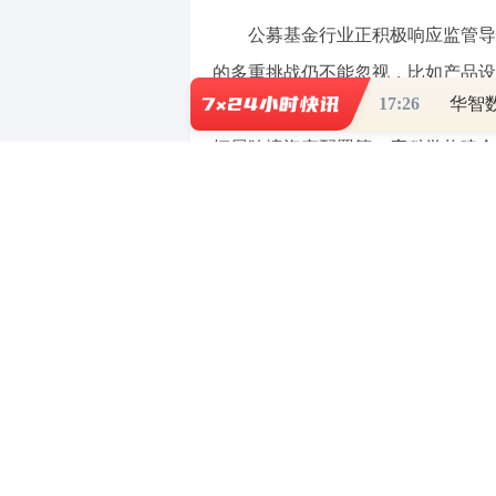
公募基金行业正积极响应监管导
的多重挑战仍不能忽视，比如产品设
17:26
等。多家机构认为，破局之道或在于
拓展跨境资产配置等。应科学构建合
投资理念，最终实现行业高质量发展
聚焦提升投资者获得感
近年来，公募基金行业在快速发
挥不充分、发展结构不均衡、投资者
锐度，布局了大量赛道型基金。尽管
大多数的结局并不乐观，较大的净值