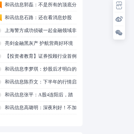
50VS银行，底部区间与顶部区间
和讯信息郭磊：不是所有的顶底分
型都是顶底！
和讯信息石路：还在看消息炒股
吗？
上海警方成功侦破一起金融领域非
法代理维权敲诈勒索案件
亮剑金融黑灰产 护航营商好环境
——上海普陀严打“代理维权”敲诈
【投资者教育】证券投顾行业首例
犯罪、筑牢金融法治屏障
以敲诈勒索罪定罪的非法代理维权
和讯信息李梦琪：炒股后才明白的
案二审宣判，主犯获刑五年
九个人生道理
和讯信息陈乔文：下半年的行情启
动了
和讯信息张平：A股4连阳后，踏
空怎么办？结构性回补！
和讯信息高璐明：深夜利好！不加
0
息了？周一还能涨吗？