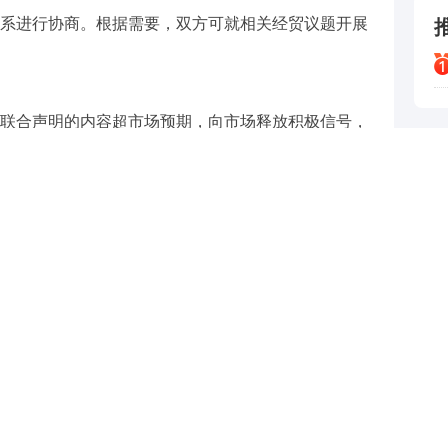
系进行协商。根据需要，双方可就相关经贸议题开展
联合声明的内容超市场预期，向市场释放积极信号，
份：上半年净利润2.25亿元 同比增长111.09%
好中国权益资产，看好出口链条及科技板块。
512050），联接基金(A类:022430;C类:022431)
与和讯网无关。和讯网站对文中陈述、观点判断保持中立，不
提供任何明示或暗示的保证。请读者仅作参考，并请自行承担