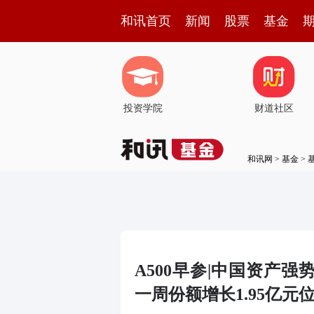
和讯首页
新闻
股票
基金
投资学院
财道社区
和讯网
>
基金
>
A500早参|中国资产强势
一周份额增长1.95亿元