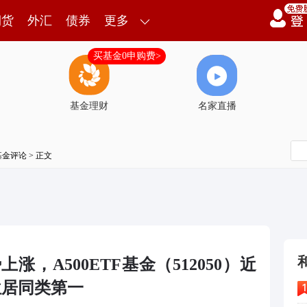
期货
外汇
债券
更多
买基金0申购费>
基金理财
名家直播
基金评论
> 正文
上涨，A500ETF基金（512050）近
位居同类第一