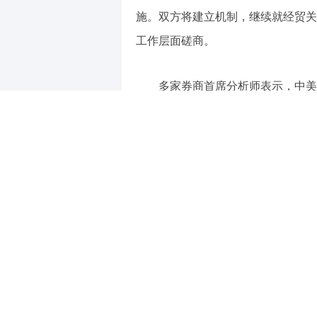
施。双方将建立机制，继续就经贸关
工作层面磋商。
多家券商首席分析师表示，中美
15:55
北化股
短期内有望提振投资者风险偏好，利
相关ETF全称：华夏中证A500ETF（
每日经济新闻
（责任编辑：张晓波 ）
【免责声明】本文仅代表作者本人观点，
对所包含内容的准确性、可靠性或完整性