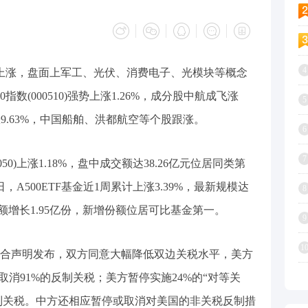
4
强势上涨，盘面上军工、光伏、消费电子、光模块等概念
0指数(000510)强势上涨1.26%，成分股中航成飞涨
5
涨9.63%，中国船舶、洪都航空等个股跟涨。
6
7
2050)上涨1.18%，盘中成交额达38.26亿元位居同类第
日，A500ETF基金近1周累计上涨3.39%，最新规模达
8
周份额增长1.95亿份，新增份额位居可比基金第一。
9
1
合声明发布，双方同意大幅降低双边关税水平，美方
取消91%的反制关税；美方暂停实施24%的“对等关
反制关税。中方还相应暂停或取消对美国的非关税反制措