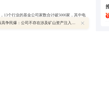
13个行业的基金公司家数合计破5000家，其中电
8天7板高争民爆：公司不存在涉及矿山资产注入和重大资产重组的具体计划
个行业的调研基金公司家数均超500家。
，达1211家；获得基金公司调研的上市公司有96
金公司调研。
来自
新能源
汽车产业链。
闻泰科技
(
600745
)（维权）
，包含广发基金、国泰基金、博时基金等。公司在11月