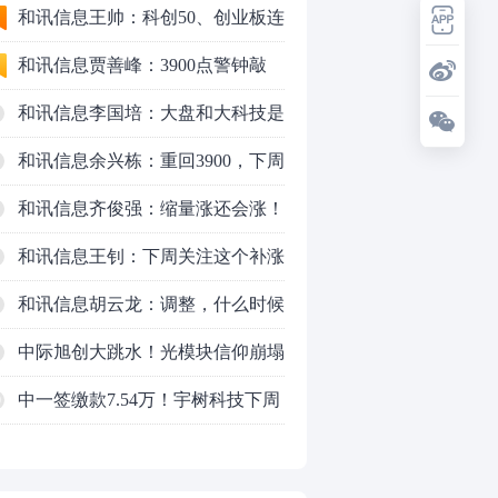
行情怎么走？
和讯信息王帅：科创50、创业板连
续反弹之后，重要防守线已出现
和讯信息贾善峰：3900点警钟敲
响，主力正在暗中布局！
和讯信息李国培：大盘和大科技是
反转？还是反弹？
和讯信息余兴栋：重回3900，下周
稳了吗？
和讯信息齐俊强：缩量涨还会涨！
和讯信息王钊：下周关注这个补涨
机会
和讯信息胡云龙：调整，什么时候
来
中际旭创大跳水！光模块信仰崩塌
了？
中一签缴款7.54万！宇树科技下周
0
一打新，A股机器人"朋友圈"全曝
光