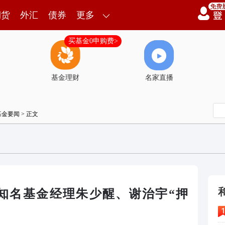
期货
外汇
债券
更多
买基金0申购费>
基金理财
名家直播
基金要闻
> 正文
！知名基金经理朱少醒、谢治宇“押