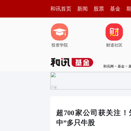
和讯首页
新闻
股票
基金
投资学院
财道社区
和讯网
>
基金
>
超700家公司获关注
中”多只牛股