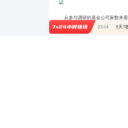
从参与调研的基金公司家数来看，
23:14
子、机械设备、电力设备、计算机4
电子行业的调研基金公司数量最多
家，平均每家上市公司获约13家基
基金青睐
新能源汽车产业链个股
获得调研基金家数居多的个股多
的调研基金公司家数最多，达96家