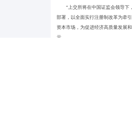
“上交所将在中国证监会领导下
部署，以全面实行注册制改革为牵引
资本市场，为促进经济高质量发展和
示。
上海市副市长解冬表示，科创板
应持续放大，“硬科技”成色更为突
发展方面发挥着日益重要的作用。科
推进上海国际金融中心建设、支持浦
创50ETF期权的推出，能够进一
心和科创中心双向赋能，联动发展。
中国证监会市场监管一部主任张