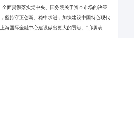
，全面贯彻落实党中央、国务院关于资本市场的决策
，坚持守正创新、稳中求进，加快建设中国特色现代
上海国际金融中心建设做出更大的贡献。”邱勇表
支持科技创新的上市包容程度不断提升，磁场集聚效
出，试验田作用不断彰显，在支持上海经济社会高质量
创50ETF期权上市，是贯彻落实党中央、国务院关于
东新区高水平改革开放决策部署的重要安排，希望科
步推动引导资金投向科技创新领域，推动上海国际金融中
望军指出，设立科创板并试点注册制3年多来，在各