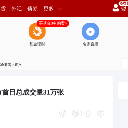
期货
外汇
债券
更多
买基金0申购费>
基金理财
名家直播
基金要闻
> 正文
市首日总成交量31万张