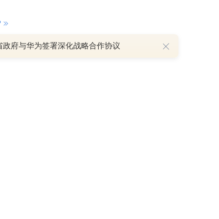
P
省政府与华为签署深化战略合作协议
重磅利好刺激叠加估值修复预期 主力逆势抄底一只中药龙头股
16 07:29
簧没坏，只是暂时被压住
8:13
部区间已探明，但过程不会一帆风顺
7:48