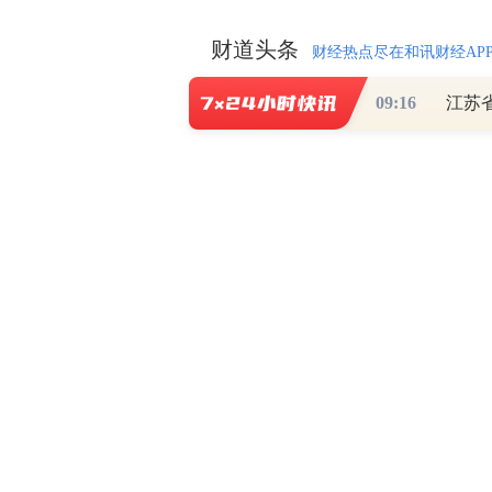
财道头条
财经热点尽在和讯财经AP
09:16
江苏
秦蠡论股专栏 07-
【日报】弹
脱水君 07-15 0
【日报】底
脱水君 07-14 0