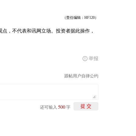
（责任编辑：HF120）
观点，不代表和讯网立场。投资者据此操作，
举报
跟帖用户自律公约
500
提 交
还可输入
字