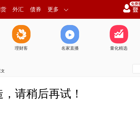
期货
外汇
债券
更多
理财客
名家直播
量化精选
正文
造，请稍后再试！