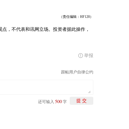
（责任编辑：HF120）
观点，不代表和讯网立场。投资者据此操作，
举报
跟帖用户自律公约
500
提 交
还可输入
字