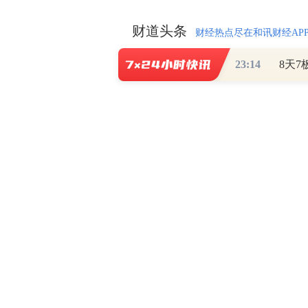
财道头条
财经热点尽在和讯财经AP
23:14
秦蠡论股专栏 07-
【日报】弹
脱水君 07-15 0
【日报】底
脱水君 07-14 0