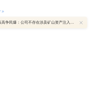
P
8天7板高争民爆：公司不存在涉及矿山资产注入和重大资产重组的具体计划
重磅利好刺激叠加估值修复预期 主力逆势抄底一只中药龙头股
16 07:29
簧没坏，只是暂时被压住
8:13
部区间已探明，但过程不会一帆风顺
7:48