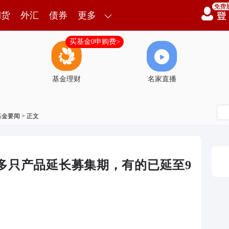
期货
外汇
债券
更多
买基金0申购费>
基金理财
名家直播
基金要闻
> 正文
多只产品延长募集期，有的已延至9