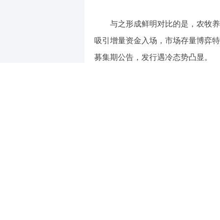
与之形成鲜明对比的是，农牧养
吸引增量资金入场，市场存量博弈特
募集期公告，发行遇冷态势凸显。
7月7日，南方基金发布公告称，
月15日；华安基金也在近期公告指出
8月7日；工银瑞信消费悦享混合的募
费智选混合更是从6月30日改为9月
不仅仅是消费类基金，鑫元基金
期，原定于7月3日结束募集，现已延
普遍存在于非科技类相关的基金，折