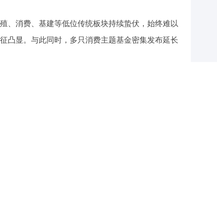
殖、消费、基建等低位传统板块持续蛰伏，始终难以
征凸显。与此同时，多只消费主题基金密集发布延长
旗下食品ETF南方原定于7月8日结束募集，已延长至7
，旗下食品ETF华安原定6月30日结束募集，已延长至
集期也从原定的6月26日截止延长至7月24日，国泰消
4日结束募集。
旗下的鑫元中证畜牧养殖产业ETF也在近期调整募集
长至7月10日。类似的延长募集期公告还有不少，且
射出当前市场资金风格的极致固化与行业资源分配的