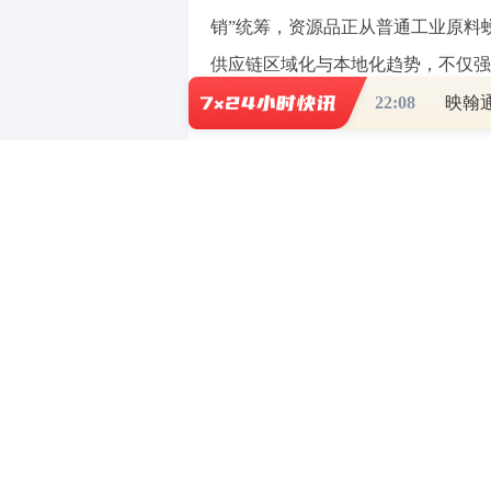
销”统筹，资源品正从普通工业原料
供应链区域化与本地化趋势，不仅强
性的稀有金属获得了长期的“战略溢价
22:08
此外，从基本面来看，当前全球周
供给约束和外需资本开支扩张”三重
入型通胀或是本轮周期制造修复的第
张、储能需求提升和新能源设备出海
属和铜铝等传统工业金属，三类方向
改善。
其中，能源金属和小金属是输入型
电池材料、风电设备及高端制造链条