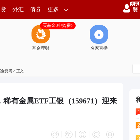
期货
外汇
债券
更多
买基金0申购费>
基金理财
名家直播
基金要闻
> 正文
有金属ETF工银（159671）迎来