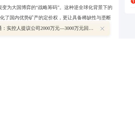
蜕变为大国博弈的“战略筹码”。这种逆全球化背景下的
化了国内优势矿产的定价权，更让具备稀缺性与垄断
”。
映翰通：实控人提议公司2000万元—3000万元回购股份
期制造正处于由传统需求周期向“成本驱动、政策
因素共同作用的新阶段。中国银河证券表示，海外输
一重驱动。在这一传导链条中，随着全球电力系统扩
推进，资源品板块建议同步关注能源金属、关键小金
受益于利润修复、关键资源重估和全球基础设施需求
通胀链条中的弹性方向。其与新能源汽车、储能、
相关，价格弹性更强，也更容易受到供需预期和产业