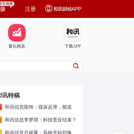
注册
量化精选
下载APP
和讯特稿
和讯信息陈炜：煤炭反弹，能追
吗？八月主线看哪？
和讯信息李梦琪：科技普反结束？
和讯信息吕妮蔓：风格开始切换