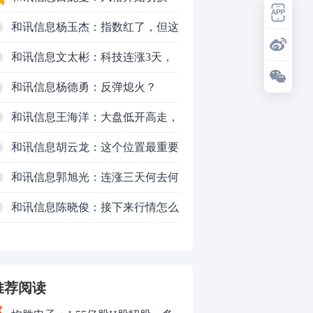
了，周五干万注意
和讯信息杨玉杰：指数红了，但这
个信号警惕！
和讯信息文太彬：科技连涨3天，
明天会迎来分化？
和讯信息杨德勇：反弹熄火？
和讯信息王海洋：大盘低开高走，
反弹结束了吗？
和讯信息胡云龙：这个位置最重要
的是什么？
和讯信息郭旭光：连涨三天何去何
从？主力思维轻松应对
和讯信息陈晓俊：接下来行情怎么
0
走？
推荐阅读