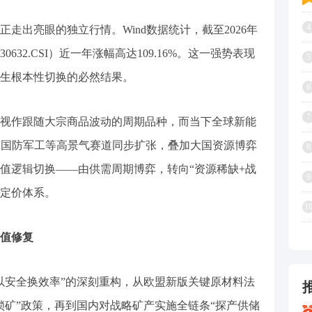
4
出亮眼的独立行情。Wind数据统计，截至2026年
632.CSI）近一年涨幅高达109.16%。这一强势表现
5
生根本性切换的必然结果。
6
7
作跟随大宗商品波动的周期品种，而当下全球新能
、国防军工等高景气赛道同步扩张，叠加大国资源博弈
8
值逻辑切换——由供需周期博弈，转向“资源稀缺+战
9
新定价体系。
1
值修复
安全换效率”的深刻重构，从欧盟新版关键原材料法
锁矿”政策，再到国内对战略矿产实施全链条“探产供储