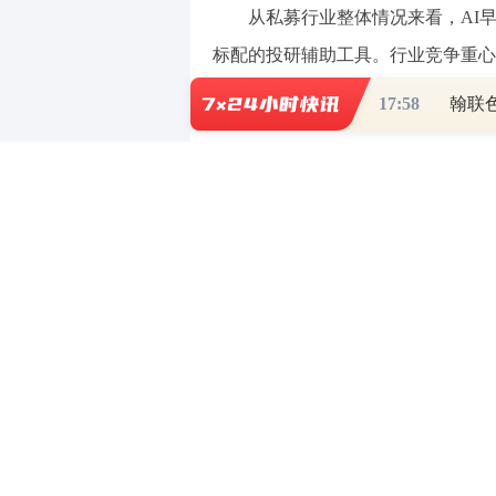
从私募行业整体情况来看，AI
标配的投研辅助工具。行业竞争重心
广度。
17:58
据和谐汇一副总经理孙曦东介绍，目
相关工具，公司也在开发的投研中后
究员从繁琐的常态化事务中解放出来
营管理也带来了极大帮助。”孙曦东
讯兔科技是一家AI驱动的金融
创始人李罗丹表示，结合讯兔的实践
及定时提醒、个股边际跟踪、策略构
的角色已经发生了质变，它不再是单