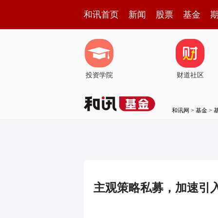
和讯首页
新闻
股票
基金
投资学院
财道社区
和讯网
>
基金
>
主观策略私募，加速引入