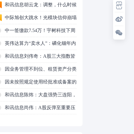
机会
和讯信息胡云龙：调整，什么时候
来
中际旭创大跳水！光模块信仰崩塌
了？
中一签缴款7.54万！宇树科技下周
一打新，A股机器人"朋友圈"全曝
英伟达算力“卖水人”：磷化铟年内
光
暴涨45%，云南锗业（002428）如
和讯信息刘伟奇：A股三大指数皆
何搭上AI光模块快车？
涨超1%，突破多空通道
因业务管理不到位、租赁资产分类
不准确、数据质量管理不到位，时
因未按照规定使用经批准或备案的
任中车金融租赁有限公司业务二部
保险费率，给予投保人、被保险人
和讯信息陈炜：大盘强势三连阳，
总经理张友略被警告并处罚款6万
保险合同约定以外的利益，通过保
要加速了吗？
和讯信息尚伟：A股反弹至重要压
0
元
险代理人套取手续费，跨区域经营
力位，新一轮变盘窗口要来了
保险业务，英大泰和财产保险股份