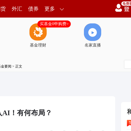
期货
外汇
债券
更多
买基金0申购费>
基金理财
名家直播
基金要闻
> 正文
AI！有何布局？