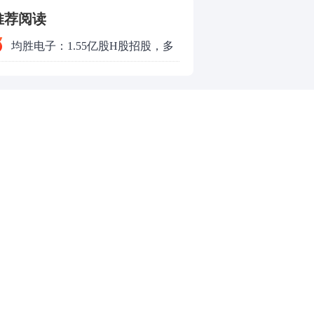
推荐阅读
有限公司天津分公司被警告并处罚
均胜电子：1.55亿股H股招股，多
款合计66万元
领域发展势头好