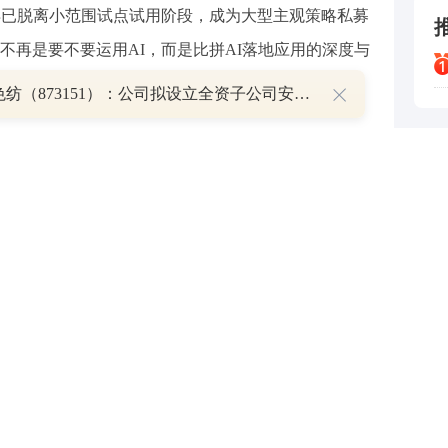
早已脱离小范围试点试用阶段，成为大型主观策略私募
不再是要不要运用AI，而是比拼AI落地应用的深度与
翰联色纺（873151）：公司拟设立全资子公司安徽联纺科技有限公司
前该私募的投研人员基本都在使用AI和AI agent
台平台上引入AI。“这样做可以提高研究效率，让研
，去做更多投资决策方面的工作。AI对公司的整体运
说。
数据与生产力服务商，日常服务众多主观投资机构。其
看，用户高频使用AI的场景包括市场与行业日报生成
建、组合回测等。与去年相比，今年AI在主观投研中
点能力的提效工具，而是开始与投研人员的整个信息