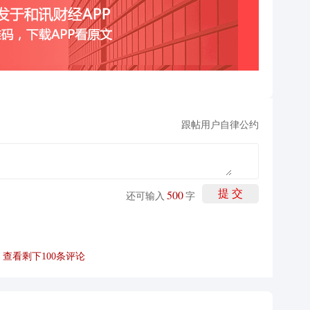
跟帖用户自律公约
500
提 交
还可输入
字
查看剩下
100
条评论