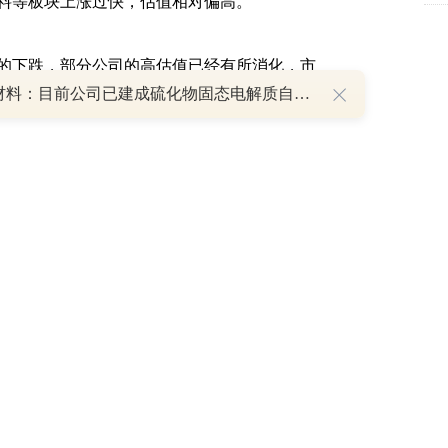
等板块上涨过快，估值相对偏高。
下跌，部分公司的高估值已经有所消化，市
国瓷材料：目前公司已建成硫化物固态电解质自动化生产线 量产能力初步构建
间；叠加国内经济修复、流动性维持合理充
。
期，未来不同企业之间的行情走势可能会进
支撑的企业有望持续向上；而部分前期上涨过
仍然不排除进一步调整的可能。
长股。主要逻辑如下：