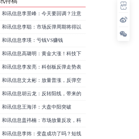
讯特稿
和讯信息李景峰：今天要回调？注意
这个信号！
和讯信息李聪：市场反弹周期将得以
延长
和讯信息李瑛：亏钱VS赚钱
和讯信息高璐明：黄金大涨！科技下
跌！注意今天这么走！
和讯信息李发亮：科创板反弹走势表
现亮眼
和讯信息文太彬：放量普涨，反弹空
间及应对策略？
和讯信息胡云龙：反转阳线，带来的
改变
和讯信息王海洋：大盘中阳突破
3770，科技持续反弹，秋季行情启
和讯信息盖祎楠：市场放量反攻，科
动？
创赛道迎来强势爆发
和讯信息李炜：变盘成功了吗？短线