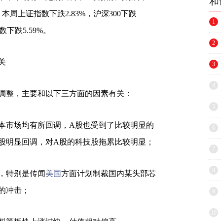
和
本周上证指数下跌2.83%，沪深300下跌
1
数下跌5.59%。
2
关
3
4
整，主要和以下三方面的因素有关：
5
本市场均有所回调，A股也受到了比较明显的
6
股明显回调，对A股的科技股拖累比较明显；
7
8
，特别是传闻
美国
方面计划制裁国内某头部芯
的冲击；
9
10