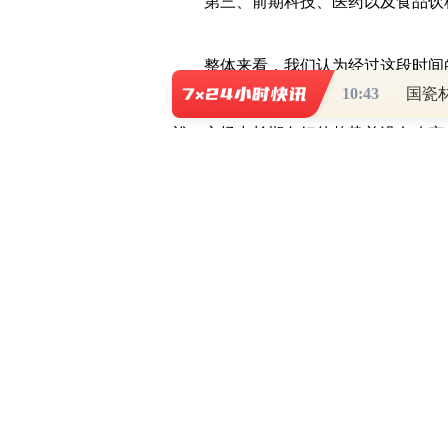
第三、前期科技、医药以及食品饮料
整体来看，我们认为经过这段时间的
10:43
场总体估值已经逐步回到相对合理的区
裕，市场中长期向好的趋势并没有改变
但是，由于下半年逐步步入业绩验证
一步分化：部分估值合理、有真实业绩
快，估值偏高、业绩不及预期的企业，
二、未来重点关注顺周期成长股
展望未来，我们重点关注顺周期的成