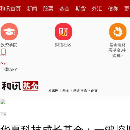
和讯首页
新闻
股票
基金
期货
外汇
债券
更
投资学院
财道社区
基金理财
买基金0申
购费>
下载APP
和讯网
>
基金
>
基金评论
> 正文