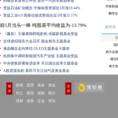
明曜投资发布公开信 反对一汽轿车延期承诺
华泰柏瑞
受益石油矿业概念 中银标普资源近3月涨19.44%
鹏华全
受益工业4.0 国泰估值优势混合近3月涨25.17%
前5月当头一棒 纯股基平均收益为-13.79%
新经济
《魔兽》引爆暑期档电影热 传媒影视基金受益
全球虚拟现实大会召开 掘金相关主题基金
国
液晶概念走向终结 OLED主题基金大爆发
易方达
机构集中调研新能源汽车产业链 主题基金受益
建信
中央密集部署推进改革 关注国企改革主题基金
南方
A股震荡加剧 基民可关注油气及黄金基金
新闻
股票
基金
黄金
频
交
道
易
外汇
期货
保险
银行
理财
债券
互金
评论