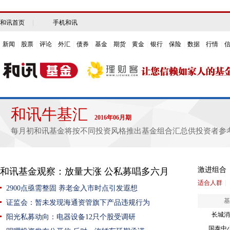
和讯首页
|
手机和讯
新闻
|
股票
|
评论
|
外汇
|
债券
|
基金
|
期货
|
黄金
|
银行
|
保险
|
数据
|
行情
|
和讯牛基汇
2016年06月期
每月初和讯基金将按不同投资风格推出基金组合汇总供投资者参
激进组合
和讯基金观察：放量大涨 公私募唱多六月
适合人群
|
2900点亟需整固 养老金入市时点引发遐想
基
证监会：暂未发现海通资管旗下产品违规行为
长城消
阳光私募动向：电器设备12只个股受调研
国泰中