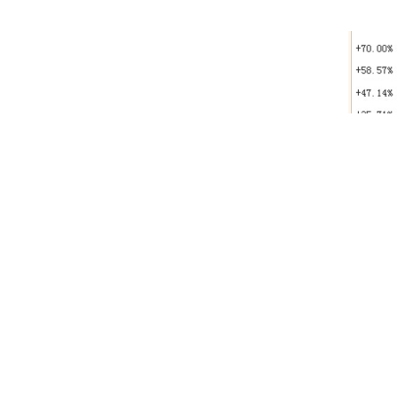
20
2014年1月至4月初，中证信息指数涨幅一路高于大盘，此时
平均在17.64%；8月至12月，中证信息指数涨幅明显落后与大盘
02
科技主题基金业绩盘点