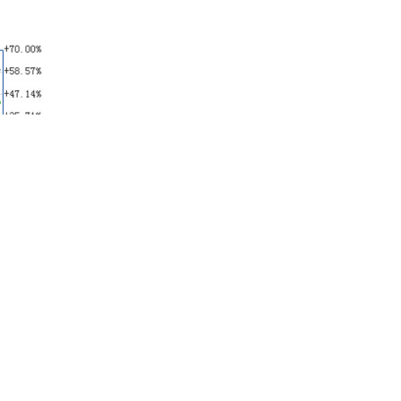
和讯网
本同步，并稍高于大盘；8月后中证信息指数再次跑赢大盘，涨幅