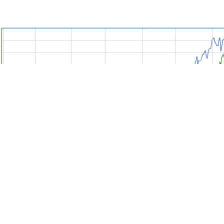
14年1月至12月29日上证综指与中证信息指数行情对比 数据来源：
上证指数保持在-0.54%；4月至8月中证信息指数与大盘涨幅基
，涨幅差距最大在33.54%。