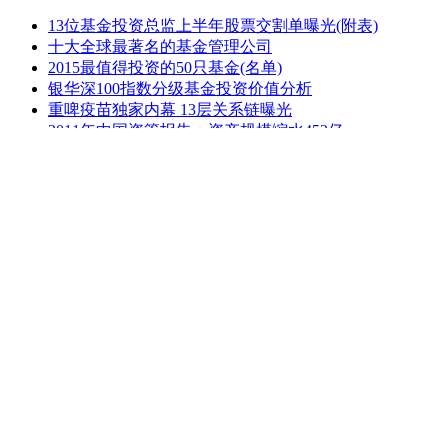
13位基金投资总监上半年股票交割单曝光(附表)
十大全球最著名的基金管理公司
2015最值得投资的50只基金(名单)
银华深100指数分级基金投资价值分析
重啤疫苗独家内幕 13层关系链曝光
2011年中国资管报告：资产规模缩水452亿
农银汇理：让价值回报成为一种习惯
8月基金公司曝光度榜单及媒体曝光度观察报告
1
十大全球最著名的基金管理公司
2
2015最值得投资的50只基金(名单)
3
2011年中国资管报告：资产规模缩水452亿
4
耶鲁大学联合基金策动5.25格力事件内幕
5
私募基金李泽刚：惊羡寻找10倍股票的秘密(附股)
6
赵迪：基金投资情景剧《没有赢家的赌局》
7
私募股权基金应知的几个问题
8
索罗斯投资人生中被忽略的五大精髓（组图）
股票基金