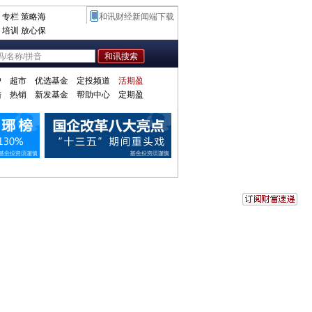
专栏
策略海
和讯财经新闻端下载
培训
放心保
户
超市
优选基金
定投频道
活期盈
陆
热销
新发基金
帮助中心
定期盈