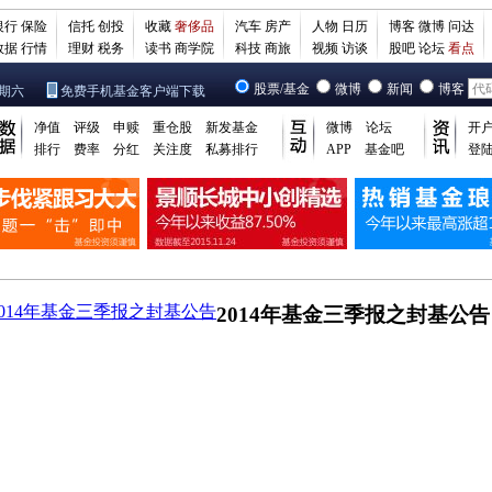
银行
保险
信托
创投
收藏
奢侈品
汽车
房产
人物
日历
博客
微博
问达
数据
行情
理财
税务
读书
商学院
科技
商旅
视频
访谈
股吧
论坛
看点
股票/基金
微博
新闻
博客
星期六
免费手机基金客户端下载
净值
评级
申赎
重仓股
新发基金
微博
论坛
开
排行
费率
分红
关注度
私募排行
APP
基金吧
登
2014年基金三季报之封基公告
2014年基金三季报之封基公告