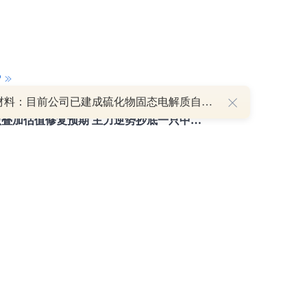
P
重磅利好刺激叠加估值修复预期 主力逆势抄底一只中药龙头股
16 07:29
国瓷材料：目前公司已建成硫化物固态电解质自动化生产线 量产能力初步构建
簧没坏，只是暂时被压住
8:13
部区间已探明，但过程不会一帆风顺
7:48