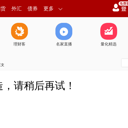
期货
外汇
债券
更多
理财客
名家直播
量化精选
正文
造，请稍后再试！