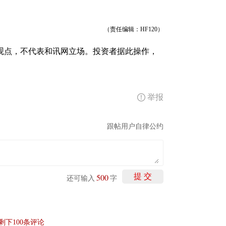
（责任编辑：HF120）
观点，不代表和讯网立场。投资者据此操作，
举报
跟帖用户自律公约
500
提 交
还可输入
字