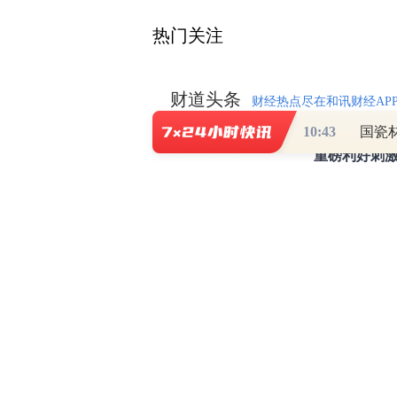
财道头条
财经热点尽在和讯财经AP
秦蠡论股专栏 07-
10:43
【日报】弹
脱水君 07-15 0
【日报】底
脱水君 07-14 0